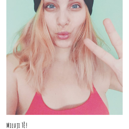
Miluji Tě!