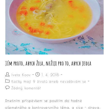
Jím proto, abych žila, nežiji pro to, abych jedla
Autor
Příspěvek
Iveta Koov
1. 4. 2018
příspěvku
byl
Rubriky
Kočky mají 9 životů aneb nevzdávám se
publikován
příspěvku
Komentáře
Žádný komentář
k
příspěvku
Dnešním příspěvkem se pouštím do hodně
ošemetného a kontroverzního téma, a sice - strava.