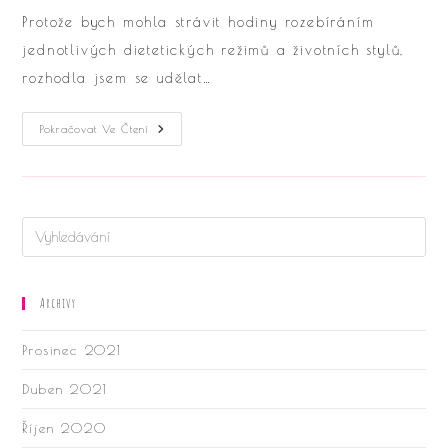
Protože bych mohla strávit hodiny rozebíráním
jednotlivých dietetických režimů a životních stylů,
rozhodla jsem se udělat…
Jím
Pokračovat Ve Čtení
Proto,
Abych
Žila,
Nežiji
Pro
To,
Abych
Jedla
Archivy
Prosinec 2021
Duben 2021
Říjen 2020