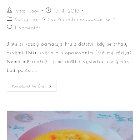
Autor
Příspěvek
Iveta Koov
15. 4. 2018
příspěvku
byl
Rubriky
Kočky mají 9 životů aneb nevzdávám se
publikován
příspěvku
Komentáře
1 Komentář
k
příspěvku
Jistě si každý pamatuje hru z dětství, kdy se trhaly
okvětní lístky květin a s opakováním "Má mě rád(a).
Nemá mě rád(a)." jsme došli k výsledku, který nás
buď potěšil,…
Miluji
Pokračovat Ve Čtení
Tě!