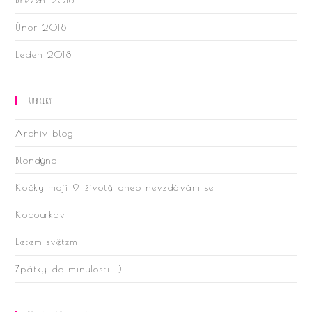
Březen 2018
Únor 2018
Leden 2018
Rubriky
Archiv blog
Blondýna
Kočky mají 9 životů aneb nevzdávám se
Kocourkov
Letem světem
Zpátky do minulosti :)