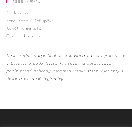
Základní Informace
Přihlásit se
Zdroj kanálů (příspěvky)
Kanál komentářů
Česká lokalizace
Vaše osobní údaje (jméno, e-mailová adresa) jsou u mě
v bezpečí a budu (Iveta Kočířová) je zpracovávat
podle
zásad ochrany osobních údajů
, které vycházejí z
české a evropské legislativy.