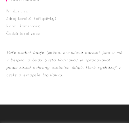
Přihlásit se
Zdroj kanálů (příspěvky)
Kanál komentářů
Česká lokalizace
Vaše osobní údaje (jméno, e-mailová adresa) jsou u mě
v bezpečí a budu (Iveta Kočířová) je zpracovávat
podle
zásad ochrany osobních údajů
, které vycházejí z
české a evropské legislativy.