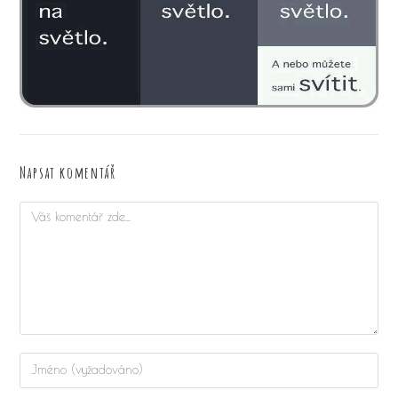
Napsat komentář
Komentář
Chcete-
li