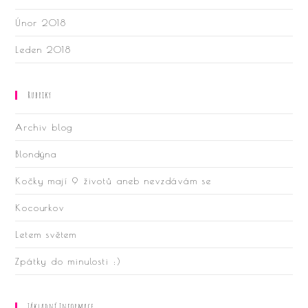
Únor 2018
Leden 2018
Rubriky
Archiv blog
Blondýna
Kočky mají 9 životů aneb nevzdávám se
Kocourkov
Letem světem
Zpátky do minulosti :)
Základní Informace