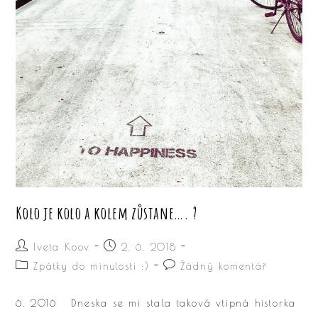
Kolo je kolo a kolem zůstane…. ?
Autor
Příspěvek
Iveta Koov
2. 6. 2018
příspěvku
byl
Rubriky
Komentáře
Zpátky do minulosti :)
Žádný komentář
publikován
příspěvku
k
příspěvku
6. 2016 Dneska se mi stala taková vtipná historka