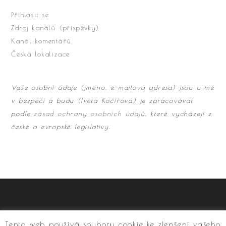
Přihlásit se
Zdroj kanálů (příspěvky)
Kanál komentářů
Česká lokalizace
Vaše osobní údaje (jméno, e-mailová adresa) jsou u mě
v bezpečí a budu (Iveta Kočířová) je zpracovávat
podle
zásad ochrany osobních údajů
, které vycházejí z
české a evropské legislativy.
Tento web používá soubory cookie ke zlepšení vašeho