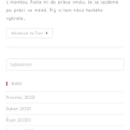
s mamkou. Psala mi do práce smsku, že se sejdeme
po práci ve městě. Prý si tam něco hezkého
vybrala…
Kolo
Pokračovat Ve Čtení
Je
Kolo
A
Kolem
Zůstane….
?
Archivy
Prosinec 2021
Duben 2021
Říjen 2020