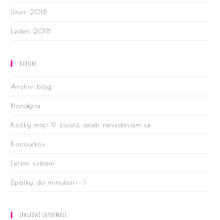
Únor 2018
Leden 2018
Rubriky
Archiv blog
Blondýna
Kočky mají 9 životů aneb nevzdávám se
Kocourkov
Letem světem
Zpátky do minulosti :)
Základní Informace