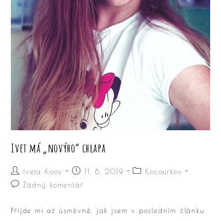
Ivet má „novýho“ chlapa
Autor
Příspěvek
Rubriky
Iveta Koov
11. 8. 2019
Kocourkov
příspěvku
byl
příspěvku
Komentáře
Žádný komentář
publikován
k
příspěvku
Přijde mi až úsměvné, jak jsem v posledním článku