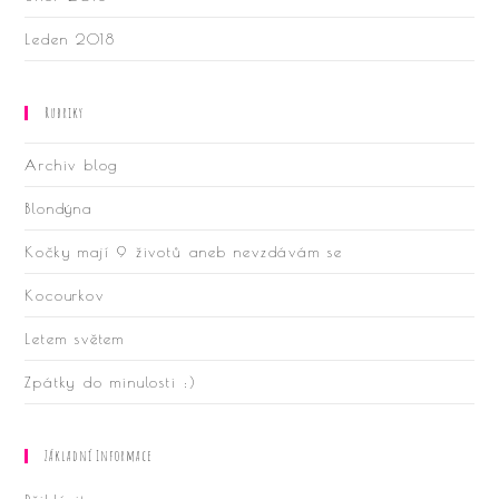
Leden 2018
Rubriky
Archiv blog
Blondýna
Kočky mají 9 životů aneb nevzdávám se
Kocourkov
Letem světem
Zpátky do minulosti :)
Základní Informace