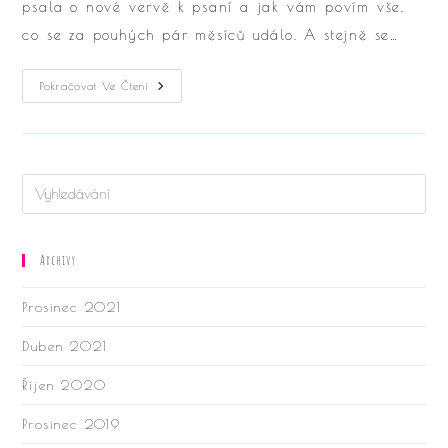
psala o nové vervě k psaní a jak vám povím vše,
co se za pouhých pár měsíců událo. A stejně se…
Ivet
Pokračovat Ve Čtení
Má
„novýho“
Chlapa
Archivy
Prosinec 2021
Duben 2021
Říjen 2020
Prosinec 2019