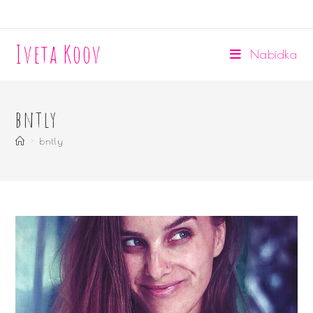
Přejít
k
Iveta Koov
obsahu
Nabídka
bntly
>
bntly