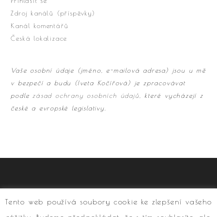
Přihlásit se
Zdroj kanálů (příspěvky)
Kanál komentářů
Česká lokalizace
Vaše osobní údaje (jméno, e-mailová adresa) jsou u mě
v bezpečí a budu (Iveta Kočířová) je zpracovávat
podle
zásad ochrany osobních údajů
, které vycházejí z
české a evropské legislativy.
Tento web používá soubory cookie ke zlepšení vašeho