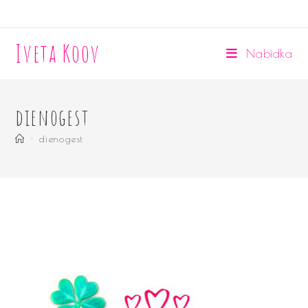
Přejít
k
Iveta Koov
obsahu
Nabídka
dienogest
>
dienogest