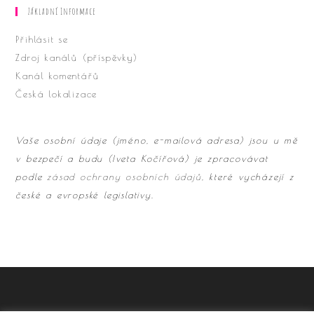
Základní Informace
Přihlásit se
Zdroj kanálů (příspěvky)
Kanál komentářů
Česká lokalizace
Vaše osobní údaje (jméno, e-mailová adresa) jsou u mě
v bezpečí a budu (Iveta Kočířová) je zpracovávat
podle
zásad ochrany osobních údajů
, které vycházejí z
české a evropské legislativy.