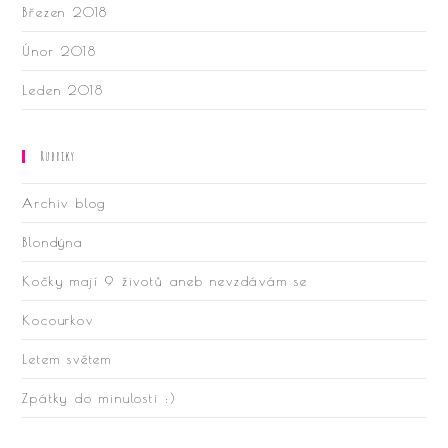
Březen 2018
Únor 2018
Leden 2018
Rubriky
Archiv blog
Blondýna
Kočky mají 9 životů aneb nevzdávám se
Kocourkov
Letem světem
Zpátky do minulosti :)