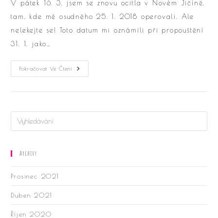
V pátek 16. 3. jsem se znovu ocitla v Novém Jičíně,
tam, kde mě osudného 25. 1. 2018 operovali. Ale
nelekejte se! Toto datum mi oznámili při propouštění
31. 1. jako…
Endometrióza
Pokračovat Ve Čtení
Je
Nadobro
Pryč!
Archivy
Prosinec 2021
Duben 2021
Říjen 2020